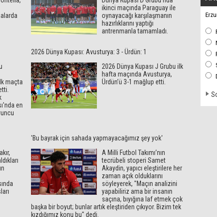
ontella,
Dünya Kupası D Grubu'nda
ikinci maçında Paraguay ile
Erzu
malarda
oynayacağı karşılaşmanın
hazırlıklarını yaptığı
antrenmanla tamamladı.
2026 Dünya Kupası: Avusturya: 3 - Ürdün: 1
u
2026 Dünya Kupası J Grubu ilk
hafta maçında Avusturya,
ilk maçta
Ürdün’ü 3-1 mağlup etti.
tti.
So
k
ı'nda en
oyuncu
'Bu bayrak için sahada yapmayacağımız şey yok'
akır,
A Milli Futbol Takımı’nın
dıkları
tecrübeli stoperi Samet
ün
Akaydin, yapıcı eleştirilere her
zaman açık olduklarını
sında
söyleyerek, "Maçın analizini
ları
yapabiliriz ama bir insanın
saçına, bıyığına laf etmek çok
başka bir boyut; bunlar artık eleştiriden çıkıyor. Bizim tek
kızdığımız konu bu" dedi.