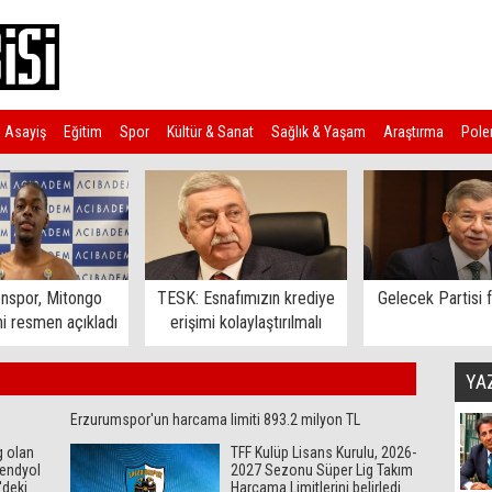
Asayiş
Eğitim
Spor
Kültür & Sanat
Sağlık & Yaşam
Araştırma
Pole
nspor, Mitongo
TESK: Esnafımızın krediye
Gelecek Partisi f
ni resmen açıkladı
erişimi kolaylaştırılmalı
YA
Erzurumspor'un harcama limiti 893.2 milyon TL
g olan
TFF Kulüp Lisans Kurulu, 2026-
rendyol
2027 Sezonu Süper Lig Takım
'deki
Harcama Limitlerini belirledi.