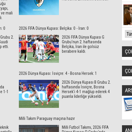
duğu
tyapı,
 ve mali
i.
n: 0
2026 FIFA Dünya Kupası: Belçika: 0 - İran: 0
Grubu 2.
2026 FIFA Dünya Kupası G
Suudi
Grubu'nun 2. haftasında
 etti.
Belçika, İran ile golsüz
ÇO
berabere kaldı.
ÇO
2026 Dünya Kupası: İsviçre: 4 - Bosna Hersek: 1
2026 Dünya Kupası B Grubu 2.
nda
haftasında İsviçre, Bosna
AR
le 1-1
Hersek'i 4-1 mağlup ederek 4
puanla liderliğe yükseldi.
Milli Takım Paraguay maçına hazır
Teknik
Milli Futbol Takımı, 2026 FIFA
AN