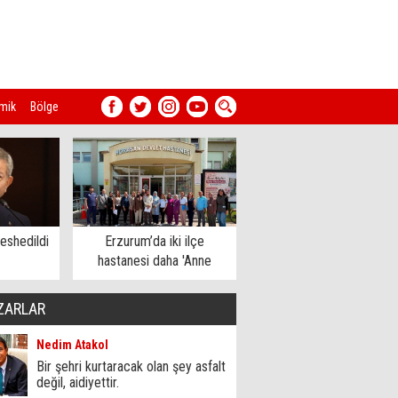
mik
Bölge
eshedildi
Erzurum’da iki ilçe
hastanesi daha 'Anne
Dostu' oldu
ZARLAR
Nedim Atakol
Bir şehri kurtaracak olan şey asfalt
değil, aidiyettir.