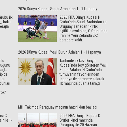
2026 Dünya Kupası: Suudi Arabistan 1 - 1 Uruguay
rubu ilk
2026 FIFA Dünya Kupası H
 Irak'ı
Grubu'nda Suudi Arabistan ile
erajla
Uruguay sahadan 1-1'lik
eşitlikle ayrılırken, G Grubu'nda
İran ile Yeni Zelanda 2-2
berabere kaldı.
2026 Dünya Kupası: Yeşil Burun Adaları 1 - 1 İspanya
mlu
Tarihinde ilk kez Dünya
yduğunu
Kupası'nda boy gösteren Yeşil
maçta
Burun Adaları, H Grubu'nda
yip de
turnuvanın favorilerinden
leri
İspanya ile berabere kalarak
bunları
ilk maçında puanla tanıştı.
yok"
Milli Takımda Paraguay maçının hazırlıkları başladı
sı G
2026 FIFA Dünya Kupası D
ır ile 1-
Grubu ikinci maçında
Paraguay ile 20 Haziran