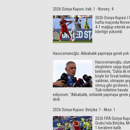
2026 Dünya Kupası: Irak: 1 - Norveç: 4
2026 Dünya Kupası I G
hafta maçında Norveç,
4-1 mağlup ederek av
liderliğe yükseldi.
Hacıosmanoğlu: Akbabalık yapmaya gerek yok
Hacıosmanoğlu, olu
eleştirilere saygı du
belirterek, "Daha ilk 
böyle bir fırsat bekle
saldıran, olmayan şey
olmuş gibi gösteren, 
Türk milletine havale
ediyorum. "Akbabalık, sırtlanlık yapmaya gerek 
dedi.
2026 Dünya Kupası: Belçika: 1 - Mısır: 1
2026 FIFA Dünya Kupa
Grubu'nda Belçika, Mıs
1 berabere kaldı.