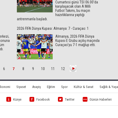
Cumartesi günü TSİ 06.00'da
karşılaşacak olan A Milli
Futbol Takımı, bu maçın
hazırlıklarına yaptığı
antrenmanla başladı.
2026 FIFA Dünya Kupası: Almanya: 7 - Curaçao: 1
erkezi,
Almanya, 2026 FIFA Dünya
zonuna
Kupası E Grubu açılış maçında
tüm
Curaçao'yu 7-1 mağlup etti.
dı.
6
7
8
9
10
11
12
Ekonomi
Siyaset
Asayiş
Eğitim
Spor
Kültür & Sanat
Sağlık & Yaş
Künye
Facebook
Twitter
Günün Haberleri