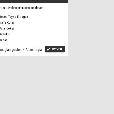
rum Havalimaninin ismi ne olsun?
Recep Tayyip Erdogan
Nafiz Kotan
Palandoken
Saltuklu
Dadas
nuçları göster
Anket arşivi