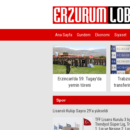
Ana Sayfa
Gundem
Ekonomi
Siyaset
Türkiye
Erzincan'da 59. Tugay'da
Trabzo
yemin töreni
transferi
Spor
Lisanslı Kulüp Sayısı 29'a yükseldi
TFF Lisans Kurulu 3 li
Trendyol Süper Lig, T
1. Lig ve Nesine 2. Lig