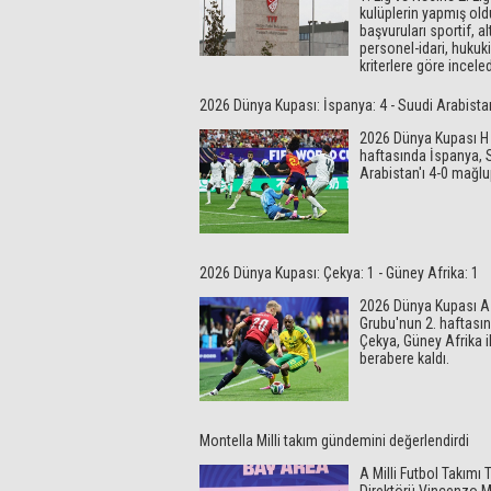
kulüplerin yapmış ol
başvuruları sportif, al
personel-idari, hukuki
kriterlere göre inceled
2026 Dünya Kupası: İspanya: 4 - Suudi Arabista
2026 Dünya Kupası H 
haftasında İspanya, 
Arabistan'ı 4-0 mağlup
2026 Dünya Kupası: Çekya: 1 - Güney Afrika: 1
2026 Dünya Kupası A
Grubu'nun 2. haftası
Çekya, Güney Afrika i
berabere kaldı.
Montella Milli takım gündemini değerlendirdi
A Milli Futbol Takımı 