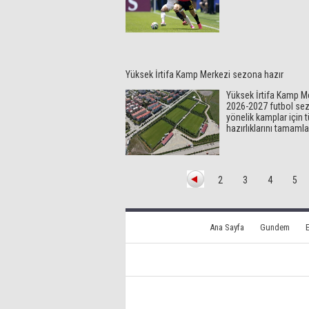
Yüksek İrtifa Kamp Merkezi sezona hazır
Yüksek İrtifa Kamp M
2026-2027 futbol se
yönelik kamplar için 
hazırlıklarını tamamla
2
3
4
5
Ana Sayfa
Gundem