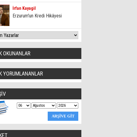
İrfan Kayagil
Erzurum'un Kredi Hikâyesi
K OKUNANLAR
K YORUMLANANLAR
ŞİV
KET