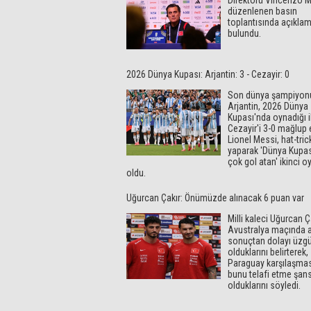
Direktörü Vincenzo M
düzenlenen basın
toplantısında açıkla
bulundu.
2026 Dünya Kupası: Arjantin: 3 - Cezayir: 0
Son dünya şampiyon
Arjantin, 2026 Dünya
Kupası'nda oynadığı 
Cezayir'i 3-0 mağlup e
Lionel Messi, hat-tric
yaparak 'Dünya Kupas
çok gol atan' ikinci 
oldu.
Uğurcan Çakır: Önümüzde alınacak 6 puan var
Milli kaleci Uğurcan Ç
Avustralya maçında al
sonuçtan dolayı üzg
olduklarını belirterek,
Paraguay karşılaşma
bunu telafi etme şans
olduklarını söyledi.