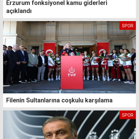
Erzurum fonksiyonel kamu giderleri
açıklandı
SPOR
Filenin Sultanlarına coşkulu karşılama
SPOR