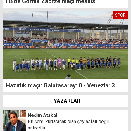
FB'de Gornik Zabrze maçı mesaisi
SPOR
Hazırlık maçı: Galatasaray: 0 - Venezia: 3
YAZARLAR
Nedim Atakol
Bir şehri kurtaracak olan şey asfalt değil,
aidiyettir.