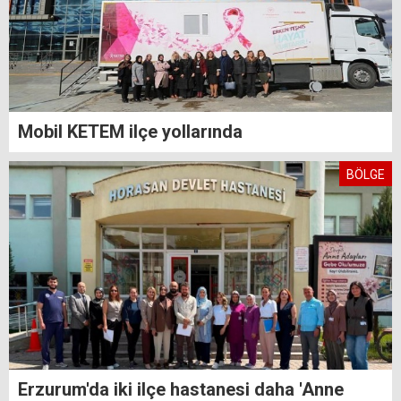
Mobil KETEM ilçe yollarında
BÖLGE
Erzurum'da iki ilçe hastanesi daha 'Anne