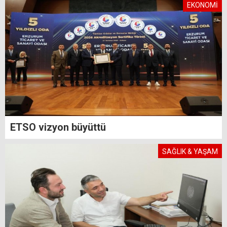
EKONOMİ
ETSO vizyon büyüttü
SAĞLIK & YAŞAM