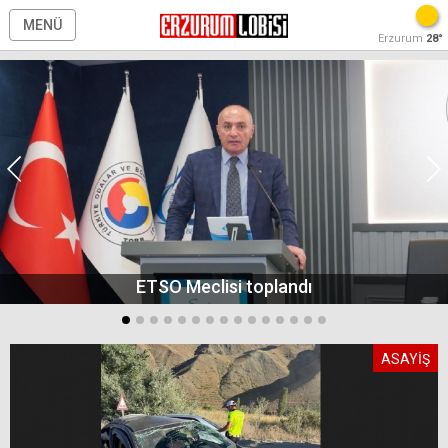
MENÜ
Erzurum
28°
ETSO Meclisi toplandı
ASAYİŞ