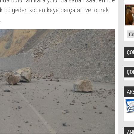
nda bulunan kara yolunda sabah saatlerinde
k bölgeden kopan kaya parçaları ve toprak
.
ÇO
ÇO
AR
AN