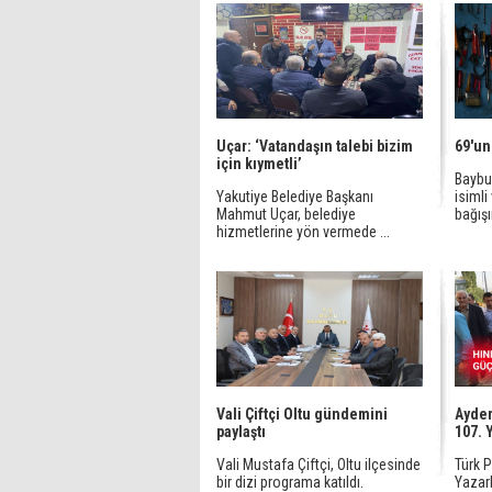
Uçar: ‘Vatandaşın talebi bizim
69'un
için kıymetli’
Baybur
Yakutiye Belediye Başkanı
isimli
Mahmut Uçar, belediye
bağışı
hizmetlerine yön vermede ...
Vali Çiftçi Oltu gündemini
Aydem
paylaştı
107. 
Vali Mustafa Çiftçi, Oltu ilçesinde
Türk 
bir dizi programa katıldı.
Yazarl