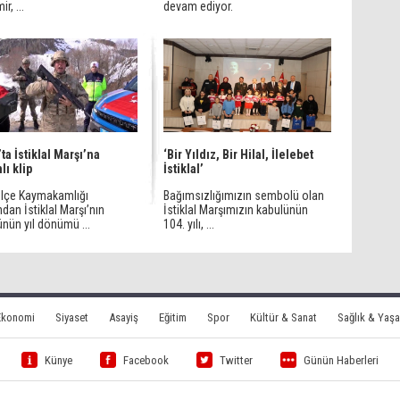
r, ...
devam ediyor.
ta İstiklal Marşı’na
‘Bir Yıldız, Bir Hilal, İlelebet
lı klip
İstiklal’
 İlçe Kaymakamlığı
Bağımsızlığımızın sembolü olan
ndan İstiklal Marşı’nın
İstiklal Marşımızın kabulünün
nün yıl dönümü ...
104. yılı, ...
Ekonomi
Siyaset
Asayiş
Eğitim
Spor
Kültür & Sanat
Sağlık & Yaş
Künye
Facebook
Twitter
Günün Haberleri