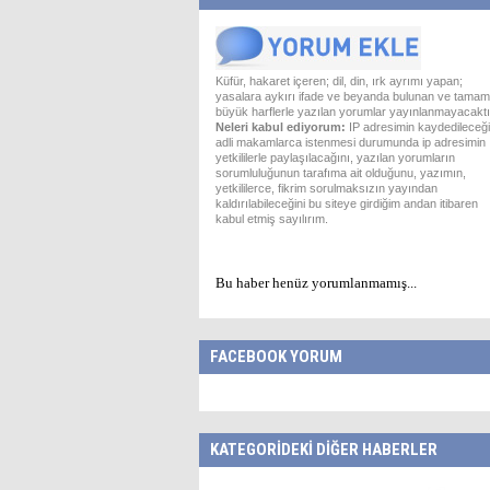
Küfür, hakaret içeren; dil, din, ırk ayrımı yapan;
yasalara aykırı ifade ve beyanda bulunan ve tamam
büyük harflerle yazılan yorumlar yayınlanmayacaktı
Neleri kabul ediyorum:
IP adresimin kaydedileceği
adli makamlarca istenmesi durumunda ip adresimin
yetkililerle paylaşılacağını, yazılan yorumların
sorumluluğunun tarafıma ait olduğunu, yazımın,
yetkililerce, fikrim sorulmaksızın yayından
kaldırılabileceğini bu siteye girdiğim andan itibaren
kabul etmiş sayılırım.
Bu haber henüz yorumlanmamış...
FACEBOOK YORUM
KATEGORİDEKİ DİĞER HABERLER