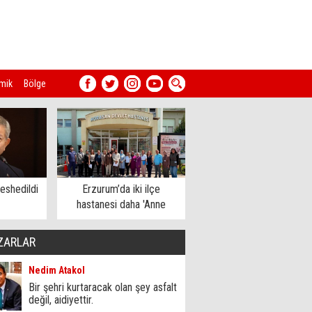
mik
Bölge
eshedildi
Erzurum’da iki ilçe
hastanesi daha 'Anne
Dostu' oldu
ZARLAR
Nedim Atakol
Bir şehri kurtaracak olan şey asfalt
değil, aidiyettir.