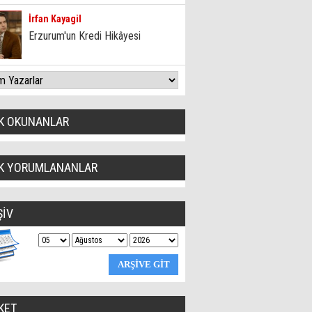
İrfan Kayagil
Erzurum'un Kredi Hikâyesi
K OKUNANLAR
K YORUMLANANLAR
ŞİV
KET