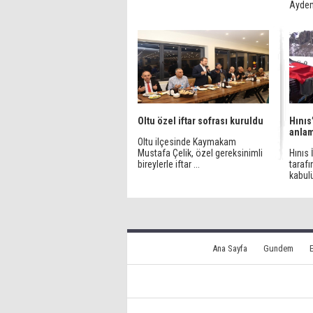
Aydemi
Oltu özel iftar sofrası kuruldu
Hınıs’
anlam
Oltu ilçesinde Kaymakam
Mustafa Çelik, özel gereksinimli
Hınıs
bireylerle iftar ...
tarafı
kabulü
Ana Sayfa
Gundem