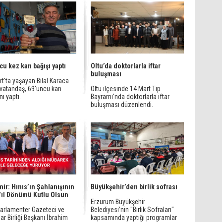
cu kez kan bağışı yaptı
Oltu’da doktorlarla iftar
buluşması
t'ta yaşayan Bilal Karaca
 vatandaş, 69'uncu kan
Oltu ilçesinde 14 Mart Tıp
nı yaptı.
Bayramı'nda doktorlarla iftar
buluşması düzenlendi.
ir: Hınıs’ın Şahlanışının
Büyükşehir’den birlik sofrası
Yıl Dönümü Kutlu Olsun
Erzurum Büyükşehir
Parlamenter Gazeteci ve
Belediyesi’nin "Birlik Sofraları"
ar Birliği Başkanı İbrahim
kapsamında yaptığı programlar