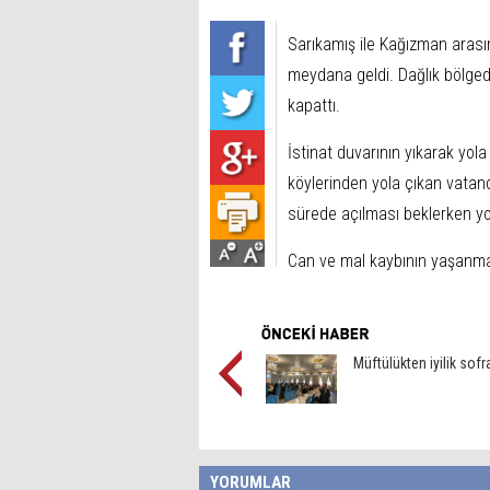
Sarıkamış ile Kağızman aras
meydana geldi. Dağlık bölged
kapattı.
İstinat duvarının yıkarak yola
köylerinden yola çıkan vatand
sürede açılması beklerken yo
Can ve mal kaybının yaşanmadı
Müftülükten iyilik sofr
YORUMLAR