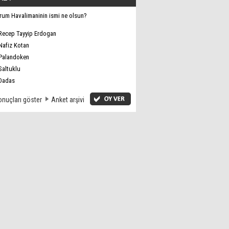
rum Havalimaninin ismi ne olsun?
Recep Tayyip Erdogan
Nafiz Kotan
Palandoken
Saltuklu
Dadas
nuçları göster
Anket arşivi