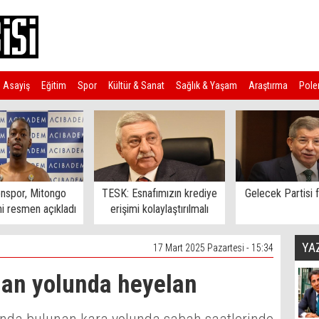
Asayiş
Eğitim
Spor
Kültür & Sanat
Sağlık & Yaşam
Araştırma
Pole
nspor, Mitongo
TESK: Esnafımızın krediye
Gelecek Partisi f
ni resmen açıkladı
erişimi kolaylaştırılmalı
YA
17 Mart 2025 Pazartesi - 15:34
an yolunda heyelan