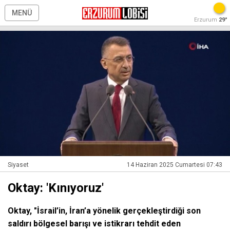
MENÜ
Erzurum
29°
Siyaset
14 Haziran 2025 Cumartesi 07:43
Oktay: 'Kınıyoruz'
Oktay, "İsrail’in, İran’a yönelik gerçekleştirdiği son
saldırı bölgesel barışı ve istikrarı tehdit eden