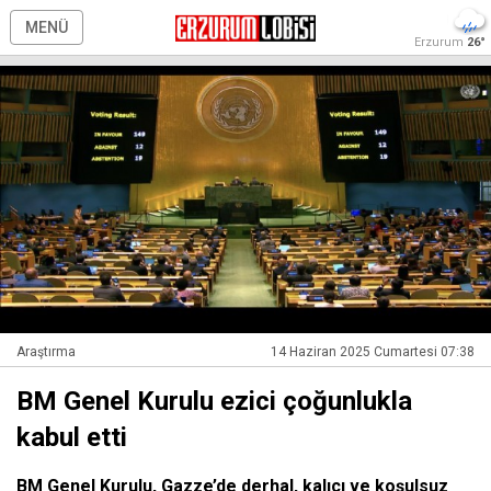
MENÜ
Erzurum
26°
Araştırma
14 Haziran 2025 Cumartesi 07:38
BM Genel Kurulu ezici çoğunlukla
kabul etti
BM Genel Kurulu, Gazze’de derhal, kalıcı ve koşulsuz