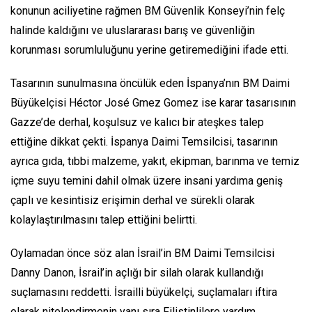
konunun aciliyetine rağmen BM Güvenlik Konseyi’nin felç
halinde kaldığını ve uluslararası barış ve güvenliğin
korunması sorumluluğunu yerine getiremediğini ifade etti.
Tasarının sunulmasına öncülük eden İspanya’nın BM Daimi
Büyükelçisi Héctor José Gmez Gomez ise karar tasarısının
Gazze’de derhal, koşulsuz ve kalıcı bir ateşkes talep
ettiğine dikkat çekti. İspanya Daimi Temsilcisi, tasarının
ayrıca gıda, tıbbi malzeme, yakıt, ekipman, barınma ve temiz
içme suyu temini dahil olmak üzere insani yardıma geniş
çaplı ve kesintisiz erişimin derhal ve sürekli olarak
kolaylaştırılmasını talep ettiğini belirtti.
Oylamadan önce söz alan İsrail’in BM Daimi Temsilcisi
Danny Danon, İsrail’in açlığı bir silah olarak kullandığı
suçlamasını reddetti. İsrailli büyükelçi, suçlamaları iftira
olarak nitelendirmenin yanı sıra Filistinlilere yardım